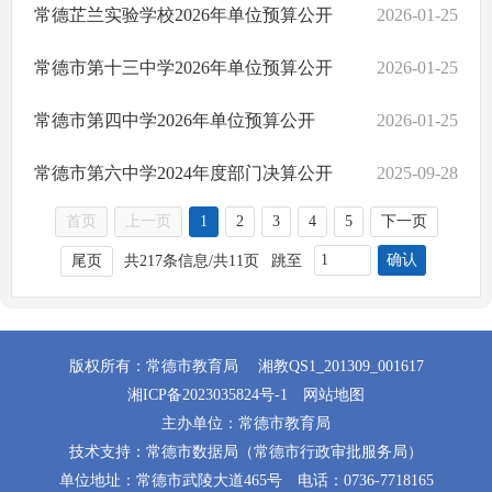
常德芷兰实验学校2026年单位预算公开
2026-01-25
常德市第十三中学2026年单位预算公开
2026-01-25
常德市第四中学2026年单位预算公开
2026-01-25
常德市第六中学2024年度部门决算公开
2025-09-28
首页
上一页
1
2
3
4
5
下一页
确认
尾页
共217条信息/共11页
跳至
版权所有：常德市教育局
湘教QS1_201309_001617
湘ICP备2023035824号-1
网站地图
主办单位：常德市教育局
技术支持：常德市数据局（常德市行政审批服务局）
单位地址：常德市武陵大道465号
电话：0736-7718165