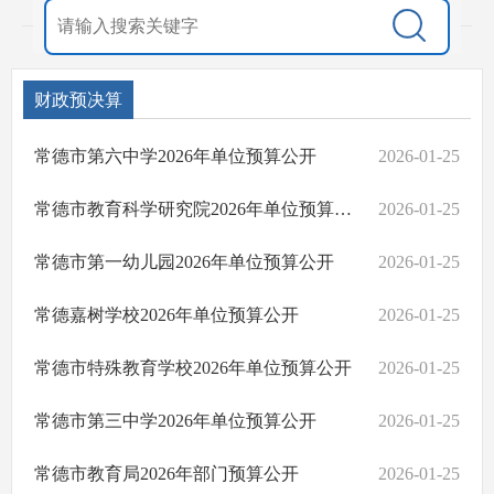
财政预决算
常德市第六中学2026年单位预算公开
2026-01-25
常德市教育科学研究院2026年单位预算公开
2026-01-25
常德市第一幼儿园2026年单位预算公开
2026-01-25
常德嘉树学校2026年单位预算公开
2026-01-25
常德市特殊教育学校2026年单位预算公开
2026-01-25
常德市第三中学2026年单位预算公开
2026-01-25
常德市教育局2026年部门预算公开
2026-01-25