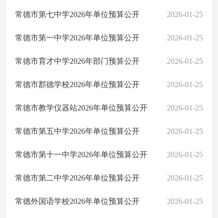
常德市第七中学2026年单位预算公开
2026-01-25
常德市第一中学2026年单位预算公开
2026-01-25
常德市育才中学2026年部门预算公开
2026-01-25
常德市郡德学校2026年单位预算公开
2026-01-25
常德市教学仪器站2026年单位预算公开
2026-01-25
常德市第五中学2026年单位预算公开
2026-01-25
常德市第十一中学2026年单位预算公开
2026-01-25
常德市第二中学2026年单位预算公开
2026-01-25
常德外国语学校2026年单位预算公开
2026-01-25