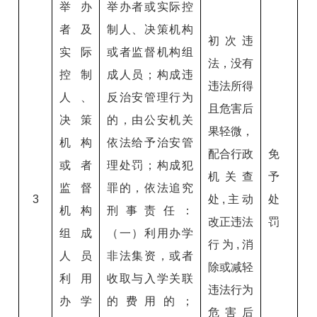
举办
举办者或实际控
者及
制人、决策机构
初次违
实际
或者监督机构组
法，没有
控制
成人员；构成违
违法所得
人、
反治安管理行为
且危害后
决策
的，由公安机关
果轻微，
机构
依法给予治安管
配合行政
免
或者
理处罚；构成犯
机关查
予
监督
罪的，依法追究
3
处,主动
处
机构
刑事责任：
改正违法
罚
组成
（一）利用办学
行为,消
人员
非法集资，或者
除或减轻
利用
收取与入学关联
违法行为
办学
的费用的；
危害后