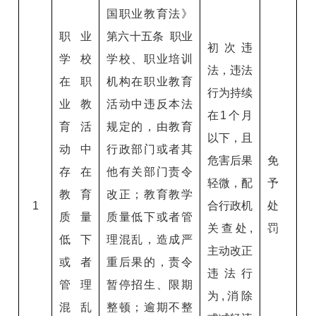
国职业教育法》
职业
第六十五条 职业
初次违
学校
学校、职业培训
法，违法
在职
机构在职业教育
行为持续
业教
活动中违反本法
在1个月
育活
规定的，由教育
以下，且
动中
行政部门或者其
危害后果
免
存在
他有关部门责令
轻微，配
予
教育
改正；教育教学
1
合行政机
处
质量
质量低下或者管
关查处,
罚
低下
理混乱，造成严
主动改正
或者
重后果的，责令
违法行
管理
暂停招生、限期
为,消除
混乱
整顿；逾期不整