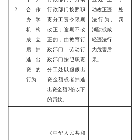
2
合作
行政部门按照职
动改正违
处
办学
责分工责令限期
法行为,
罚
机构
改正；逾期不改
消除或减
成立
正的，由教育行
轻违法行
后抽
政部门、劳动行
为危害后
逃出
政部门按照职责
果。
资的
分工处以虚假出
行为
资金额或者抽逃
出资金额2倍以下
的罚款。
《中华人民共和