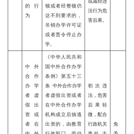
或减轻违
的行
顿或者经整顿仍
法行为危
为
达不到要求的，
害后果。
吊销办学许可证
或者责令停止办
学。
《中华人民共和
中外
国中外合作办学
合作
条例》第五十三
办学
条 中外合作办学
初次违
者虚
者虚假出资或者
法，危害
假出
在中外合作办学
后果轻
资或
机构成立后抽逃
微，配合
者在
出资的，由教育
行政机关
免
中外
行政部门、劳动
查处,主
予