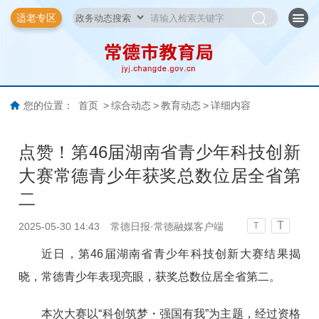
适老专区
您的位置：
首页
>
综合动态
>
教育动态
>
详细内容
点赞！第46届湖南省青少年科技创新
大赛常德青少年获奖总数位居全省第
二
T
2025-05-30 14:43
常德日报·常德融媒客户端
T
近日，第46届湖南省青少年科技创新大赛结果揭
晓，常德青少年表现亮眼，获奖总数位居全省第二。
本次大赛以“科创筑梦・强国有我”为主题，经过资格