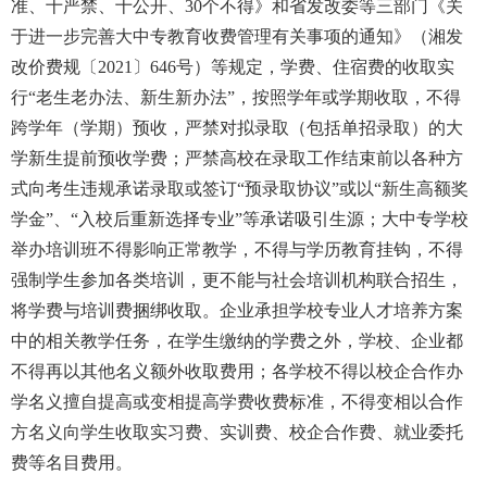
准、十严禁、十公开、30个不得》和省发改委等三部门《关
于进一步完善大中专教育收费管理有关事项的通知》（湘发
改价费规〔2021〕646号）等规定，学费、住宿费的收取实
行“老生老办法、新生新办法”，按照学年或学期收取，不得
跨学年（学期）预收，严禁对拟录取（包括单招录取）的大
学新生提前预收学费；严禁高校在录取工作结束前以各种方
式向考生违规承诺录取或签订“预录取协议”或以“新生高额奖
学金”、“入校后重新选择专业”等承诺吸引生源；大中专学校
举办培训班不得影响正常教学，不得与学历教育挂钩，不得
强制学生参加各类培训，更不能与社会培训机构联合招生，
将学费与培训费捆绑收取。企业承担学校专业人才培养方案
中的相关教学任务，在学生缴纳的学费之外，学校、企业都
不得再以其他名义额外收取费用；各学校不得以校企合作办
学名义擅自提高或变相提高学费收费标准，不得变相以合作
方名义向学生收取实习费、实训费、校企合作费、就业委托
费等名目费用。