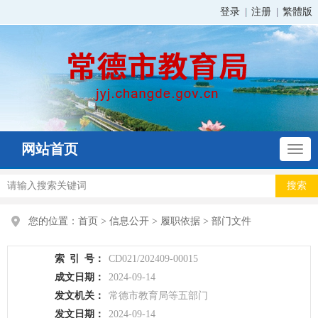
登录
注册
繁體版
网站首页
您的位置：
首页
>
信息公开
>
履职依据
>
部门文件
索
引
号：
CD021/202409-00015
成文日期：
2024-09-14
发文机关：
常德市教育局等五部门
发文日期：
2024-09-14