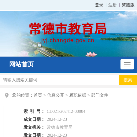
登录
注册
繁體版
网站首页
您的位置：
首页
>
信息公开
>
履职依据
>
部门文件
索
引
号：
CD021/202412-00004
成文日期：
2024-12-23
发文机关：
常德市教育局
发文日期：
2024-12-23