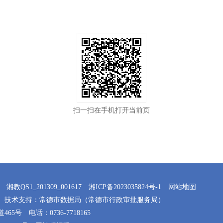
扫一扫在手机打开当前页
湘教QS1_201309_001617
湘ICP备2023035824号-1
网站地图
技术支持：常德市数据局（常德市行政审批服务局）
465号
电话：0736-7718165