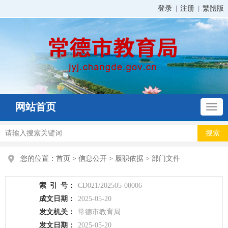
登录
注册
繁體版
网站首页
您的位置：
首页
>
信息公开
>
履职依据
>
部门文件
索
引
号：
CD021/202505-00006
成文日期：
2025-05-20
发文机关：
常德市教育局
发文日期：
2025-05-20