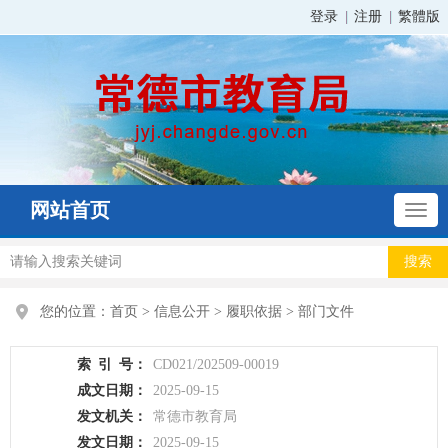
登录
注册
繁體版
网站首页
您的位置：
首页
>
信息公开
>
履职依据
>
部门文件
索
引
号：
CD021/202509-00019
成文日期：
2025-09-15
发文机关：
常德市教育局
发文日期：
2025-09-15