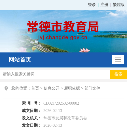
登录
注册
繁體版
网站首页
您的位置：
首页
>
信息公开
>
履职依据
>
部门文件
索
引
号：
CD021/202602-00002
成文日期：
2026-02-13
发文机关：
常德市发展和改革委员会
发文日期：
2026-02-13