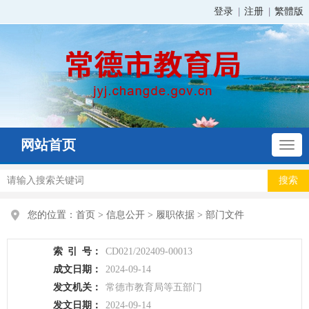
登录
注册
繁體版
网站首页
您的位置：
首页
>
信息公开
>
履职依据
>
部门文件
索
引
号：
CD021/202409-00013
成文日期：
2024-09-14
发文机关：
常德市教育局等五部门
发文日期：
2024-09-14