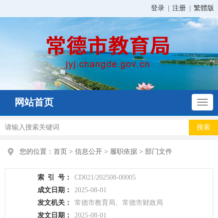
登录
注册
繁體版
网站首页
您的位置：
首页
>
信息公开
>
履职依据
>
部门文件
索
引
号：
CD021/202508-00005
成文日期：
2025-08-01
发文机关：
常德市教育局、常德市财政局
发文日期：
2025-08-01