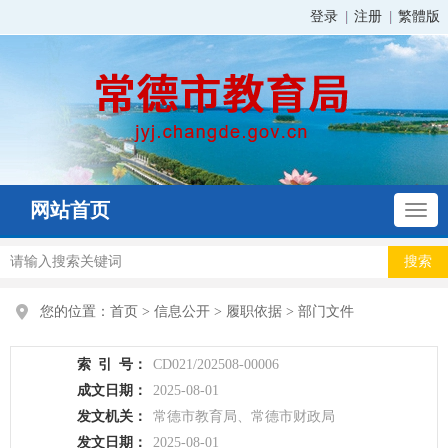
登录
注册
繁體版
网站首页
您的位置：
首页
>
信息公开
>
履职依据
>
部门文件
索
引
号：
CD021/202508-00006
成文日期：
2025-08-01
发文机关：
常德市教育局、常德市财政局
发文日期：
2025-08-01