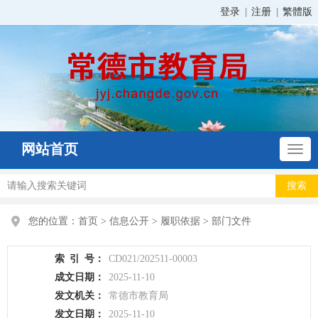
登录
注册
繁體版
网站首页
您的位置：
首页
>
信息公开
>
履职依据
>
部门文件
索
引
号：
CD021/202511-00003
成文日期：
2025-11-10
发文机关：
常德市教育局
发文日期：
2025-11-10