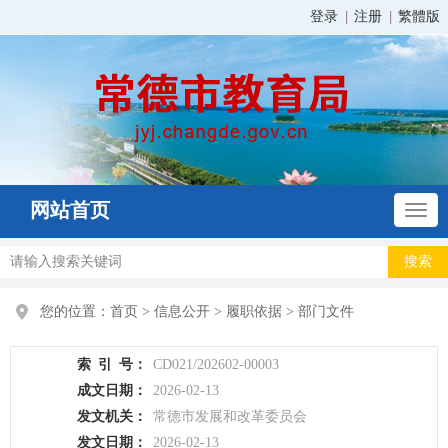
登录
注册
繁體版
网站首页
您的位置：
首页
>
信息公开
>
履职依据
>
部门文件
索
引
号：
CD021/202602-00003
成文日期：
2026-02-13
发文机关：
常德市发展和改革委员会
发文日期：
2026-02-13