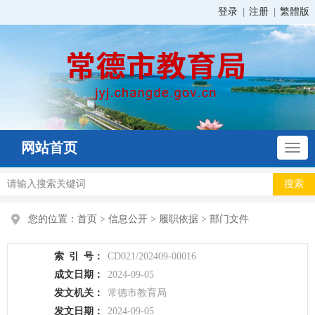
登录
注册
繁體版
网站首页
您的位置：
首页
>
信息公开
>
履职依据
>
部门文件
索
引
号：
CD021/202409-00016
成文日期：
2024-09-05
发文机关：
常德市教育局
发文日期：
2024-09-05